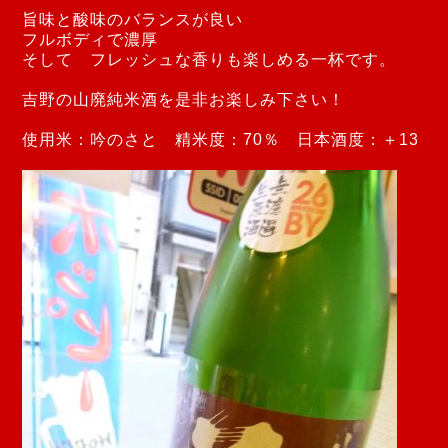
旨味と酸味のバランスが良い
フルボディで濃厚
そして フレッシュな香りも楽しめる
一杯です。
吉野の山廃純米酒を是非お楽しみ下さい！
使用米：吟のさと 精米度：70％ 日本酒度：＋13