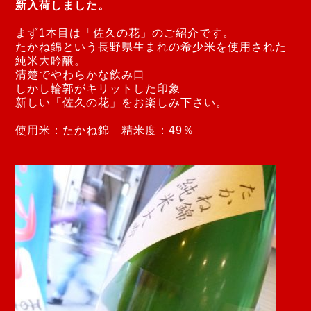
新入荷しました。
まず1本目は「佐久の花」のご紹介です。
たかね錦という長野県生まれの希少米を使用された
純米大吟醸。
清楚でやわらかな飲み口
しかし輪郭がキリットした印象
新しい「佐久の花」をお楽しみ下さい。
使用米：たかね錦 精米度：49％