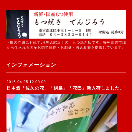
下町の雰囲気も残すJR駒込駅近くの もつ焼き店です。毎朝食肉市場
から仕入れる国産お肉で焼物・お刺身・煮込み類を提供しています。
インフォメーション
2015-04-05 12:00:00
日本酒「佐久の花」「鍋島」「花巴」新入荷しました。