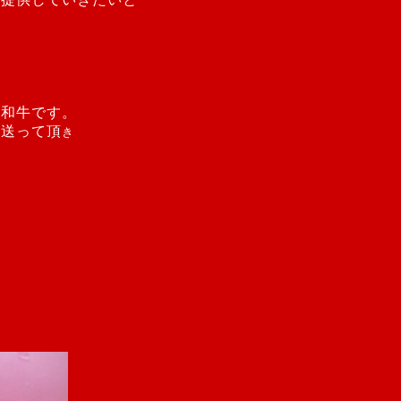
も
産和牛です。
を送って頂
き