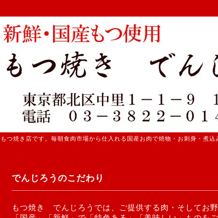
 もつ焼き店です。毎朝食肉市場から仕入れる国産お肉で焼物・お刺身・煮込
でんじろうのこだわり
もつ焼き でんじろうでは、ご提供する肉・そしてお
「国産」「新鮮」で「特色ある」「美味しい」ものを