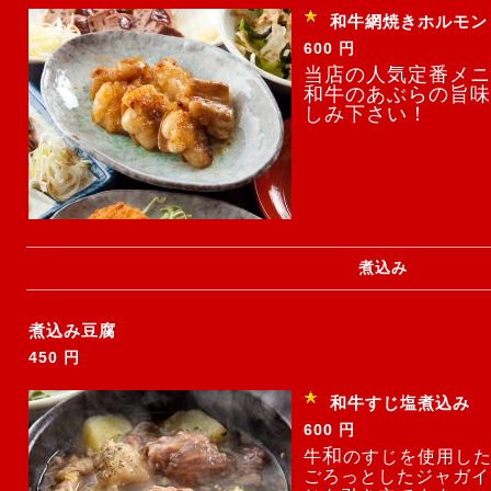
和牛網焼きホルモン
600 円
当店の人気定番メニ
和牛のあぶらの旨味
しみ下さい！
煮込み
煮込み豆腐
450 円
和牛すじ塩煮込み
600 円
和
牛
のすじを使用し
ごろっとしたジャガイ