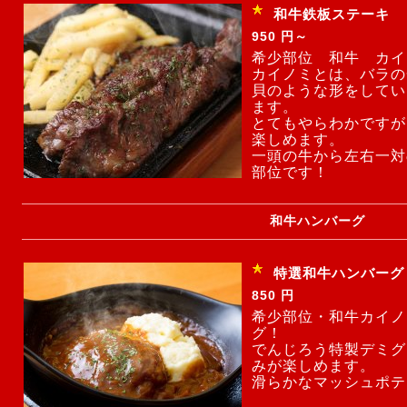
和牛鉄板ステーキ
950 円～
希少部位 和牛 カイ
カイノミとは、バラの
貝のような形をしてい
ます。
とてもやらわかですが
楽しめます。
一頭の牛から左右一対
部位です！
和牛ハンバーグ
特選和牛ハンバーグ
850 円
希少部位・和牛カイノ
グ！
でんじろう特製デミグ
みが楽しめます。
滑らかなマッシュポテ