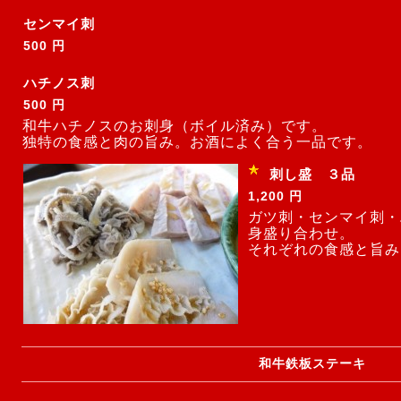
センマイ刺
500 円
ハチノス刺
500 円
和牛ハチノスのお刺身（ボイル済み）です。
独特の食感と肉の旨み。お酒によく合う一品です。
刺し盛 ３品
1,200 円
ガツ刺・センマイ刺・
身盛り合わせ。
それぞれの食感と旨み
和牛鉄板ステーキ