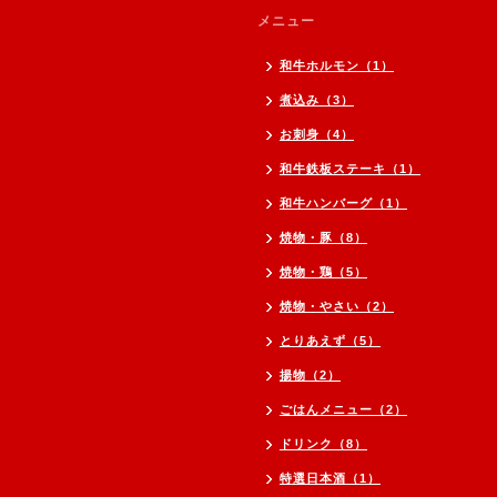
メニュー
和牛ホルモン（1）
煮込み（3）
お刺身（4）
和牛鉄板ステーキ（1）
和牛ハンバーグ（1）
焼物・豚（8）
焼物・鶏（5）
焼物・やさい（2）
とりあえず（5）
揚物（2）
ごはんメニュー（2）
ドリンク（8）
特選日本酒（1）