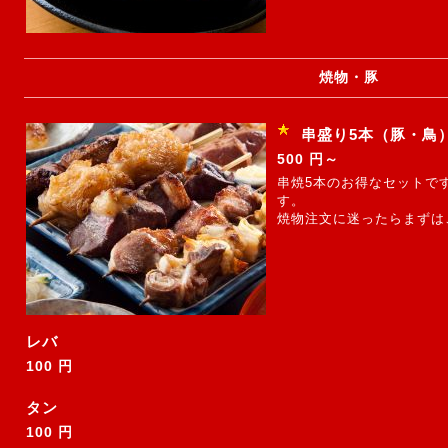
焼物・豚
串盛り5本（豚・鳥
500 円～
串焼5本のお得なセットで
す。
焼物注文に迷ったら
まずは
レバ
100 円
タン
100 円