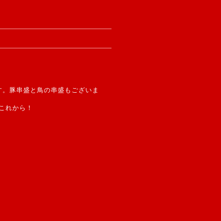
）
す。豚串盛と鳥の串盛もございま
これから！