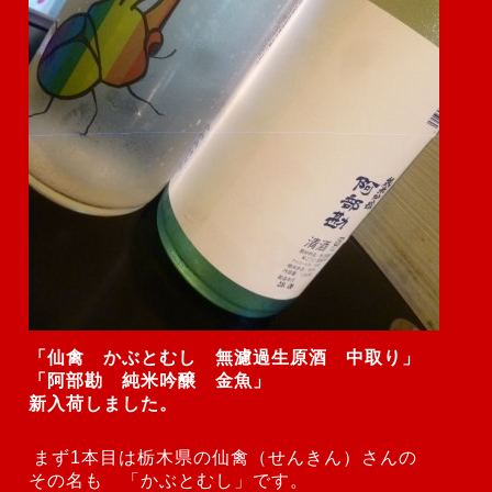
「仙禽 かぶとむし 無濾過生原酒 中取り」
「阿部勘 純米吟醸 金魚」
新入荷しました。
まず1本目は栃木県の仙禽（せんきん）さんの
その名も 「かぶとむし」です。