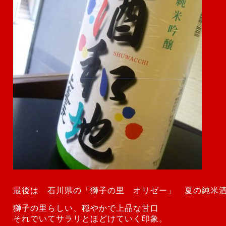
最後は 石川県の「獅子の里 オリゼー」 夏の純米
獅子の里らしい、穏やかで上品な甘口
それでいてサラリとほどけていく印象。