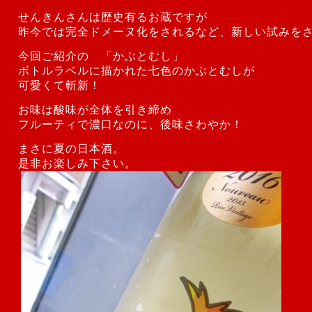
せんきんさんは歴史有るお蔵ですが
昨今では完全ドメーヌ化をされるなど、新しい試みを
今回ご紹介の 「かぶとむし」
ボトルラベルに描かれた七色のかぶとむしが
可愛くて斬新！
お味は酸味が全体を引き締め
フルーティで濃口なのに、後味さわやか！
まさに夏の日本酒。
是非お楽しみ下さい。