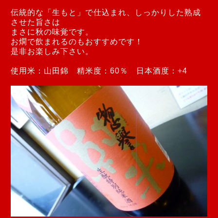
伝統的な「生もと」で仕込まれ、しっかりした熟成
させた旨さは
まさに秋の味覚です。
お燗で飲まれるのもおすすめです！
是非お楽しみ下さい。
使用米：山田錦 精米度：60％ 日本酒度：+4