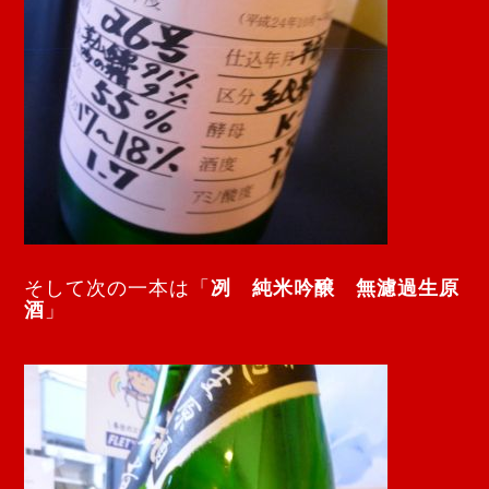
そして次の一本は「
冽 純米吟醸 無濾過生原
酒
」