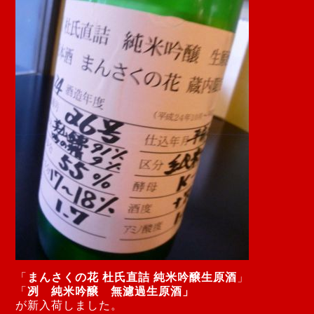
「
まんさくの花 杜氏直詰 純米吟醸生原酒
」
「
冽 純米吟醸 無濾過生原酒」
が新入荷しました。