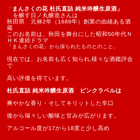
まんさくの花 杜氏直詰 純米吟醸生原酒」
「
を醸す日ノ丸醸造さんは
秋田県 元禄2年（1689年）創業の由緒ある酒
蔵
このお名前は、秋田を舞台にした昭和50年代
Ｎ
ＨＫ連続ドラマ
「まんさくの花」から採られたものとのこと。
現在では、お名前も広く知られ
様々な酒鑑評会
,
で
高い評価を得ています。
杜氏直詰 純米吟醸生原酒 ピンクラベルは
爽やかな香り・そしてキリットした辛口
後から瑞々しい酸味と甘みが広がります。
アルコール度が17から18度と少し高め