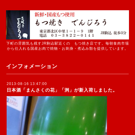
下町の雰囲気も残すJR駒込駅近くの もつ焼き店です。毎朝食肉市場
から仕入れる国産お肉で焼物・お刺身・煮込み類を提供しています。
インフォメーション
2013-08-16 13:47:00
日本酒「まんさくの花」「洌」が新入荷しました。