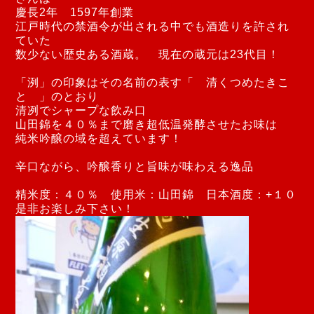
慶長2年 1597年創業
江戸時代の禁酒令が出される中でも酒造りを許され
ていた
数少ない歴史ある酒蔵。 現在の蔵元は23代目！
「洌」の印象はその名前の表す「 清くつめたきこ
と 」のとおり
清冽でシャープな飲み口
山田錦を４０％まで磨き超低温発酵させたお味は
純米吟醸の域を超えています！
辛口ながら、吟醸香りと旨味が味わえる逸品
精米度：４０％ 使用米：山田錦 日本酒度：+１０
是非お楽しみ下さい！