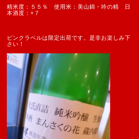
精米度：５５％ 使用米：美山錦・吟の精 日
本酒度：+７
ピンクラベルは限定出荷です。是非お楽しみ下
さい！