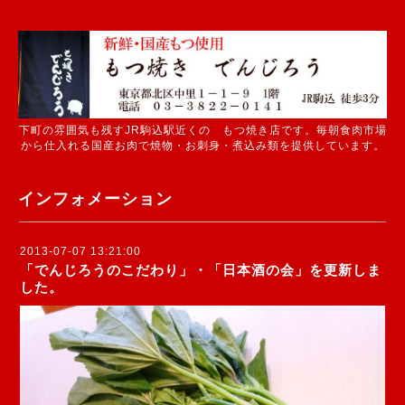
下町の雰囲気も残すJR駒込駅近くの もつ焼き店です。毎朝食肉市場
から仕入れる国産お肉で焼物・お刺身・煮込み類を提供しています。
インフォメーション
2013-07-07 13:21:00
「でんじろうのこだわり」・「日本酒の会」を更新しま
した。