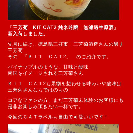
「三芳菊 KIT CAT2 純米吟醸 無濾過生原酒」
新入荷しました。
先月に続き、徳島県三好市 三芳菊酒造さんの醸す
三芳菊
その 「ＫＩＴ ＣＡＴ2」 のご紹介です。
パイナップルのような、甘味と酸味
南国をイメージされる三芳菊さん
ＫＩＴ ＣＡＴ2も果物を想わせる味わいや
酸味は
三芳菊さんならではのもの
コアなファンの方、まだ三芳菊未体験のお客様にも
是非お楽しみ頂きたい一杯です。
今回のＣＡＴラベルも自由で可愛いいです！