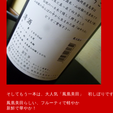
そしてもう一本は、大人気「鳳凰美田」 初しぼりで
鳳凰美田らしい、フルーティで軽やか
新鮮で華やか！