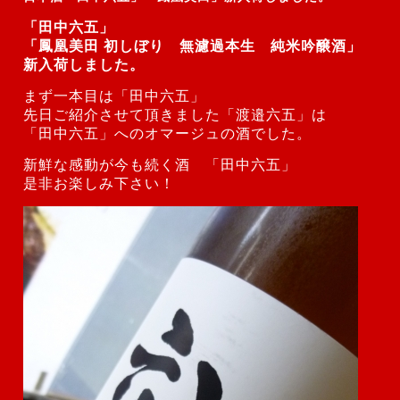
「田中六五」
「鳳凰美田 初しぼり 無濾過本生 純米吟醸酒」
新入荷しました。
まず一本目は「田中六五」
先日ご紹介させて頂きました
「渡邉六五」は
「田中六五」へのオマージュの酒でした。
新鮮な感動が今も続く酒 「田中六五」
是非お楽しみ下さい！