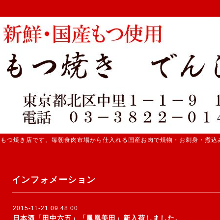
 もつ焼き店です。毎朝食肉市場から仕入れる国産お肉で焼物・お刺身・煮込
インフォメーション
2015-11-21 09:48:00
日本酒「田中六五」「鳳凰美田」新入荷しました。