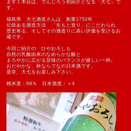
まず１本目は、でんじろう初紹介となる「大七」で
す。
福島県 大七酒造さんは 創業1752年
伝統ある酒造方法 「生もと造り」にこだわられ
歴史有る、そしてその酒造りに高い評価を受けるお
蔵です。
今回ご紹介の ひやおろしも
自然の乳酸由来のなめらかな酸と
まろやかに広がる旨味のバランスが嬉しい一杯。
おだやかな、秋ならでなの日本酒です。
是非、大七をお楽しみ下さい。
精米度：69％ 日本酒度：＋4