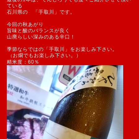
ている
石川県の 「手取川」です。
今回の秋あがり
旨味と酸のバランスが良く
山廃らしい深みのある辛口！
季節ならではの「手取川」をお楽しみ下さい。
お燗でもお楽しみ下さい。）
（
精米度：60％