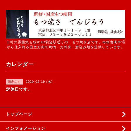
下町の雰囲気も残すJR駒込駅近くの もつ焼き店です。毎朝食肉市場
から仕入れる国産お肉で焼物・お刺身・煮込み類を提供しています。
カレンダー
2020-02-19 (水)
指定なし
定休日です。
トップページ
インフォメーション