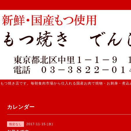
 もつ焼き店です。毎朝食肉市場から仕入れる国産お肉で焼物・お刺身・煮込
カレンダー
2017-11-15 (水)
指定なし